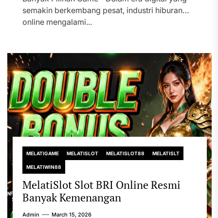
semakin berkembang pesat, industri hiburan
online mengalami...
MELATIGAME
MELATISLOT
MELATISLOT88
MELATISLT
MELATIWIN88
MelatiSlot Slot BRI Online Resmi
Banyak Kemenangan
Admin
March 15, 2026