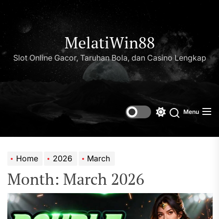
Skip
to
the
MelatiWin88
content
Slot Online Gacor, Taruhan Bola, dan Casino Lengkap
Menu
Switch
Search
color
mode
Home
2026
March
Month:
March 2026