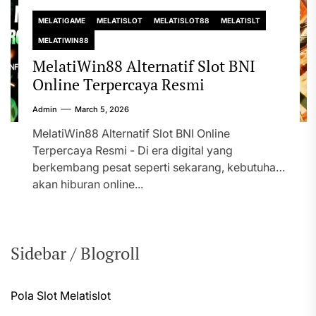
MELATIGAME
MELATISLOT
MELATISLOT88
MELATISLT
MELATIWIN88
MelatiWin88 Alternatif Slot BNI
Online Terpercaya Resmi
Admin
March 5, 2026
MelatiWin88 Alternatif Slot BNI Online
Terpercaya Resmi - Di era digital yang
berkembang pesat seperti sekarang, kebutuhan
akan hiburan online...
Sidebar / Blogroll
Pola Slot Melatislot