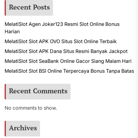
Recent Posts
MelatiSlot Agen Joker123 Resmi Slot Online Bonus
Harian
MelatiSlot Slot APK OVO Situs Slot Online Terbaik
MelatiSlot Slot APK Dana Situs Resmi Banyak Jackpot
MelatiSlot Slot SeaBank Online Gacor Siang Malam Hari
MelatiSlot Slot BSI Online Terpercaya Bonus Tanpa Batas
Recent Comments
No comments to show.
Archives