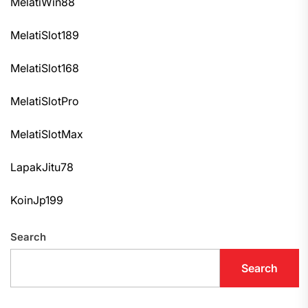
MelatiWin88
MelatiSlot189
MelatiSlot168
MelatiSlotPro
MelatiSlotMax
LapakJitu78
KoinJp199
Search
Search