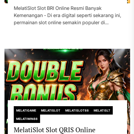
MelatiSlot Slot BRI Online Resmi Banyak
Kemenangan - Di era digital seperti sekarang ini,
permainan slot online semakin populer di...
MELATIGAME
MELATISLOT
MELATISLOT88
MELATISLT
MELATIWIN88
MelatiSlot Slot QRIS Online