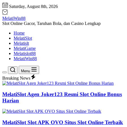
Skip
Saturday, August 8th, 2026
to
the
MelatiWin88
content
Slot Online Gacor, Taruhan Bola, dan Casino Lengkap
Home
MelatiSlot
Melatislt
MelatiGame
Melatislot88
MelatiWin88
Search
Menu
Switch
Breaking News
color
mode
MelatiSlot Agen Joker123 Resmi Slot Online Bonus
Harian
MelatiSlot Slot APK OVO Situs Slot Online Terbaik