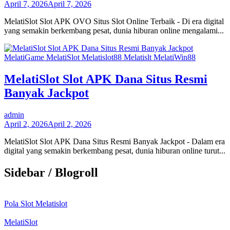
April 7, 2026
April 7, 2026
MelatiSlot Slot APK OVO Situs Slot Online Terbaik - Di era digital
yang semakin berkembang pesat, dunia hiburan online mengalami...
MelatiGame
MelatiSlot
Melatislot88
Melatislt
MelatiWin88
MelatiSlot Slot APK Dana Situs Resmi
Banyak Jackpot
admin
April 2, 2026
April 2, 2026
MelatiSlot Slot APK Dana Situs Resmi Banyak Jackpot - Dalam era
digital yang semakin berkembang pesat, dunia hiburan online turut...
Sidebar / Blogroll
Pola Slot Melatislot
MelatiSlot