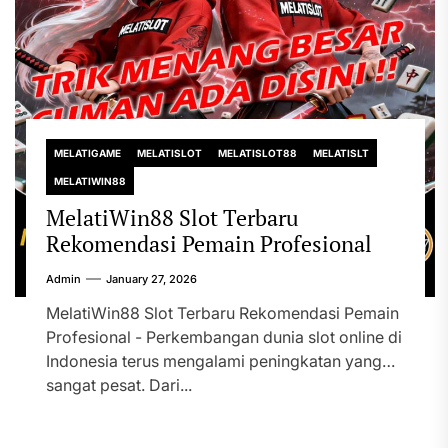
MELATIGAME
MELATISLOT
MELATISLOT88
MELATISLT
MELATIWIN88
MelatiWin88 Slot Terbaru
Rekomendasi Pemain Profesional
Admin
January 27, 2026
MelatiWin88 Slot Terbaru Rekomendasi Pemain
Profesional - Perkembangan dunia slot online di
Indonesia terus mengalami peningkatan yang
sangat pesat. Dari...