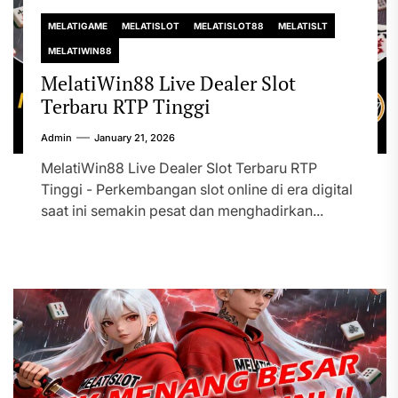
MELATIGAME
MELATISLOT
MELATISLOT88
MELATISLT
MELATIWIN88
MelatiWin88 Live Dealer Slot
Terbaru RTP Tinggi
Admin
January 21, 2026
MelatiWin88 Live Dealer Slot Terbaru RTP
Tinggi - Perkembangan slot online di era digital
saat ini semakin pesat dan menghadirkan...