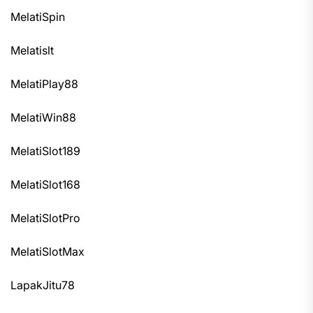
MelatiSpin
Melatislt
MelatiPlay88
MelatiWin88
MelatiSlot189
MelatiSlot168
MelatiSlotPro
MelatiSlotMax
LapakJitu78