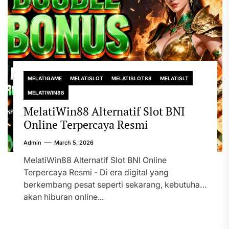
MELATIGAME
MELATISLOT
MELATISLOT88
MELATISLT
MELATIWIN88
MelatiWin88 Alternatif Slot BNI
Online Terpercaya Resmi
Admin
March 5, 2026
MelatiWin88 Alternatif Slot BNI Online
Terpercaya Resmi - Di era digital yang
berkembang pesat seperti sekarang, kebutuhan
akan hiburan online...