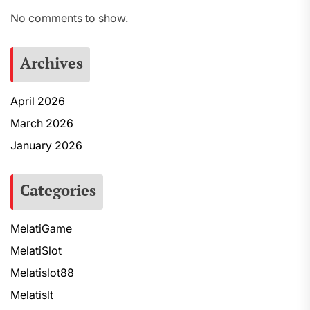
No comments to show.
Archives
April 2026
March 2026
January 2026
Categories
MelatiGame
MelatiSlot
Melatislot88
Melatislt