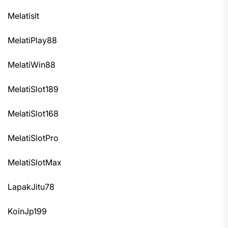
Melatislt
MelatiPlay88
MelatiWin88
MelatiSlot189
MelatiSlot168
MelatiSlotPro
MelatiSlotMax
LapakJitu78
KoinJp199